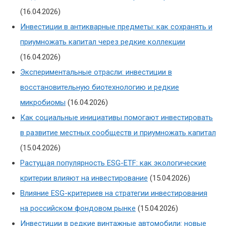
(16.04.2026)
Инвестиции в антикварные предметы: как сохранять и
приумножать капитал через редкие коллекции
(16.04.2026)
Экспериментальные отрасли: инвестиции в
восстановительную биотехнологию и редкие
микробиомы
(16.04.2026)
Как социальные инициативы помогают инвестировать
в развитие местных сообществ и приумножать капитал
(15.04.2026)
Растущая популярность ESG-ETF: как экологические
критерии влияют на инвестирование
(15.04.2026)
Влияние ESG-критериев на стратегии инвестирования
на российском фондовом рынке
(15.04.2026)
Инвестиции в редкие винтажные автомобили: новые