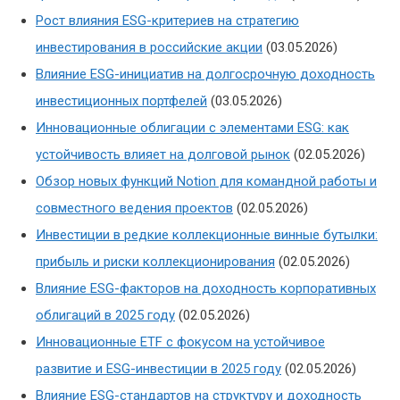
Рост влияния ESG-критериев на стратегию
инвестирования в российские акции
(03.05.2026)
Влияние ESG-инициатив на долгосрочную доходность
инвестиционных портфелей
(03.05.2026)
Инновационные облигации с элементами ESG: как
устойчивость влияет на долговой рынок
(02.05.2026)
Обзор новых функций Notion для командной работы и
совместного ведения проектов
(02.05.2026)
Инвестиции в редкие коллекционные винные бутылки:
прибыль и риски коллекционирования
(02.05.2026)
Влияние ESG-факторов на доходность корпоративных
облигаций в 2025 году
(02.05.2026)
Инновационные ETF с фокусом на устойчивое
развитие и ESG-инвестиции в 2025 году
(02.05.2026)
Влияние ESG-стандартов на структуру и доходность