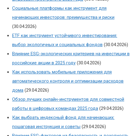
Социальные платформы как инструмент для
начинающих инвесторов: преимущества и риски
(30.04.2026)
ETF как инструмент устойчивого инвестирования:
выбор экологичных и социальных фондов
(30.04.2026)
Влияние ESG-экологических критериев на инвестиции в
российские акции в 2025 году
(30.04.2026)
Как использовать мобильные приложения для
автоматического контроля и оптимизации расходов
дома
(29.04.2026)
Обзор лучших онлайн-инструментов для совместной
работы в цифровых командах 2025 года
(29.04.2026)
Как выбрать индексный фонд для начинающих:
пошаговая инструкция и советы
(29.04.2026)
Влияние ESG-факторов на безопасность и доходность