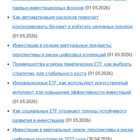
паевых инвестиционных фондов
(01.05.2026)
Как автоматизация расходов помогает
контролировать бюджет и избегать ненужных покупок
(01.05.2026)
Инвестиции в редкие виртуальные предметы:
перспективы и риски цифровых коллекций
(01.05.2026)
Преимущества и риски тематических ETF: как выбрать
стратегию для стабильного роста
(01.05.2026)
Инновационные ETF: как используют искусственный
интеллект для повышения эффективности инвестиций
(01.05.2026)
Как социальные ETF отражают тренды устойчивого
развития в инвестициях
(01.05.2026)
Инвестиции в виртуальные земли: перспективы и риски
цифровых пространств 2025 года
(30.04.2026)