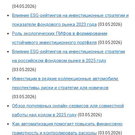
(04.05.2026)
Влияние ESG-рейтингов на инвестиционные стратегии и
показатели фондового рынка 2023 года
(03.05.2026)
Роль экологических ПИФов в формировании
устойчивого инвестиционного портфеля
(03.05.2026)
Влияние ESG-рейтингов на инвестиционные стратегии
на российском фондовом рынке в 2025 году
(03.05.2026)
Инвестиции в редкие коллекционные автомобили:
перспективы, риски и стратегии для новичков
(03.05.2026)
Обзор популярных онлайн-сервисов для совместной
работы над кодом в 2025 году
(03.05.2026)
Как автоматизация помогает повысить финансовую
грамотность и контролировать расходы
(03.05.2026)