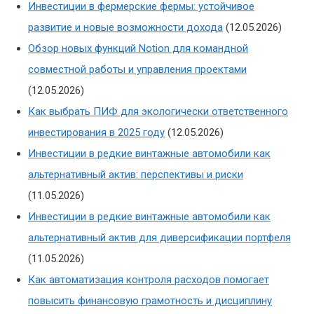
Инвестиции в фермерские фермы: устойчивое
развитие и новые возможности дохода
(12.05.2026)
Обзор новых функций Notion для командной
совместной работы и управления проектами
(12.05.2026)
Как выбрать ПИФ для экологически ответственного
инвестирования в 2025 году
(12.05.2026)
Инвестиции в редкие винтажные автомобили как
альтернативный актив: перспективы и риски
(11.05.2026)
Инвестиции в редкие винтажные автомобили как
альтернативный актив для диверсификации портфеля
(11.05.2026)
Как автоматизация контроля расходов помогает
повысить финансовую грамотность и дисциплину