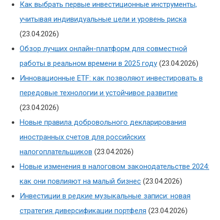
Как выбрать первые инвестиционные инструменты,
учитывая индивидуальные цели и уровень риска
(23.04.2026)
Обзор лучших онлайн-платформ для совместной
работы в реальном времени в 2025 году
(23.04.2026)
Инновационные ETF: как позволяют инвестировать в
передовые технологии и устойчивое развитие
(23.04.2026)
Новые правила добровольного декларирования
иностранных счетов для российских
налогоплательщиков
(23.04.2026)
Новые изменения в налоговом законодательстве 2024:
как они повлияют на малый бизнес
(23.04.2026)
Инвестиции в редкие музыкальные записи: новая
стратегия диверсификации портфеля
(23.04.2026)