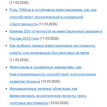
(11.05.2026)
Роль ПИФов в устойчивом инвестировании: как они
способствуют экологической и социальной
ответственности
(11.05.2026)
Влияние ESG-отчетности на инвестиционные решения в
России 2025 года
(11.05.2026)
Как выбрать первые инвестиционные инструменты:
советы для начинающих без рисковых активов
(11.05.2026)
Инвестиции в социальные инициативы: как
благотворительность способствует долгосрочному
развитию бизнеса
(10.05.2026)
Инновационные зеленые облигации: как
финансировать экологические проекты через
долговые инструменты
(10.05.2026)