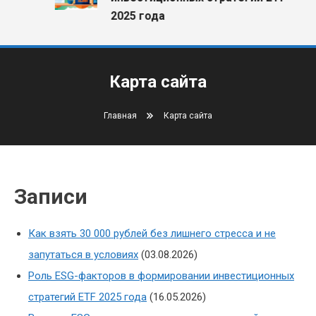
2025 года
Карта сайта
Главная
Карта сайта
Записи
Как взять 30 000 рублей без лишнего стресса и не
запутаться в условиях
(03.08.2026)
Роль ESG-факторов в формировании инвестиционных
стратегий ETF 2025 года
(16.05.2026)