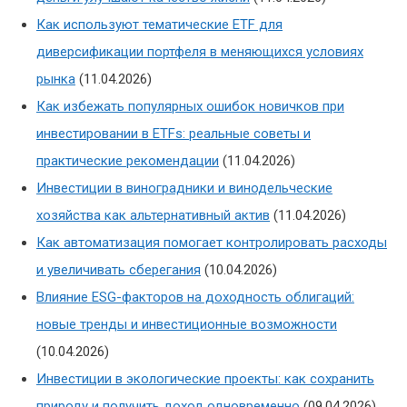
Как используют тематические ETF для
диверсификации портфеля в меняющихся условиях
рынка
(11.04.2026)
Как избежать популярных ошибок новичков при
инвестировании в ETFs: реальные советы и
практические рекомендации
(11.04.2026)
Инвестиции в виноградники и винодельческие
хозяйства как альтернативный актив
(11.04.2026)
Как автоматизация помогает контролировать расходы
и увеличивать сберегания
(10.04.2026)
Влияние ESG-факторов на доходность облигаций:
новые тренды и инвестиционные возможности
(10.04.2026)
Инвестиции в экологические проекты: как сохранить
природу и получить доход одновременно
(09.04.2026)