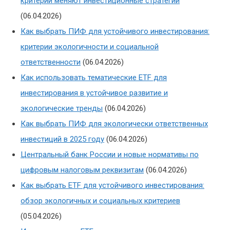
критерии меняют инвестиционные стратегии
(06.04.2026)
Как выбрать ПИФ для устойчивого инвестирования:
критерии экологичности и социальной
ответственности
(06.04.2026)
Как использовать тематические ETF для
инвестирования в устойчивое развитие и
экологические тренды
(06.04.2026)
Как выбрать ПИФ для экологически ответственных
инвестиций в 2025 году
(06.04.2026)
Центральный банк России и новые нормативы по
цифровым налоговым реквизитам
(06.04.2026)
Как выбрать ETF для устойчивого инвестирования:
обзор экологичных и социальных критериев
(05.04.2026)