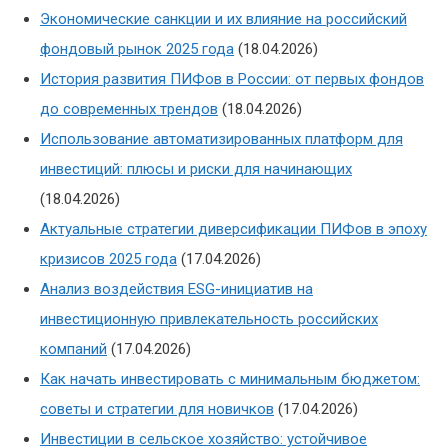
Экономические санкции и их влияние на российский
фондовый рынок 2025 года
(18.04.2026)
История развития ПИФов в России: от первых фондов
до современных трендов
(18.04.2026)
Использование автоматизированных платформ для
инвестиций: плюсы и риски для начинающих
(18.04.2026)
Актуальные стратегии диверсификации ПИФов в эпоху
кризисов 2025 года
(17.04.2026)
Анализ воздействия ESG-инициатив на
инвестиционную привлекательность российских
компаний
(17.04.2026)
Как начать инвестировать с минимальным бюджетом:
советы и стратегии для новичков
(17.04.2026)
Инвестиции в сельское хозяйство: устойчивое