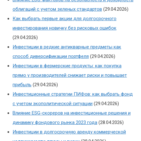
облигаций с учетом зеленых стандартов
(29.04.2026)
Как выбрать первые акции для долгосрочного
инвестирования новичку без рисковых ошибок
(29.04.2026)
Инвестиции в редкие антикварные предметы как
способ диверсификации портфеля
(29.04.2026)
Инвестиции в фермерские продукты: как покупка
прямо у производителей снижает риски и повышает
прибыль
(29.04.2026)
Инвестиционные стратегии ПИФов: как выбрать фонд
с учетом экополитической ситуации
(29.04.2026)
Влияние ESG-скореров на инвестиционные решения и
динамику фондового рынка 2023 года
(28.04.2026)
Инвестиции в долгосрочную аренду коммерческой