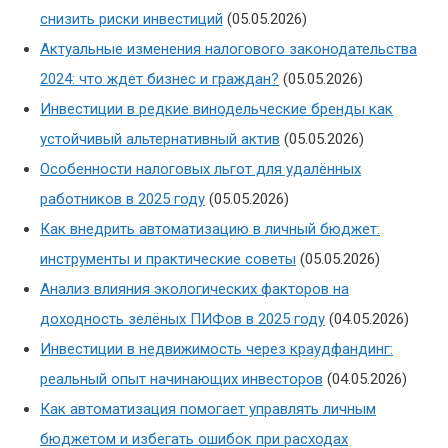
снизить риски инвестиций
(05.05.2026)
Актуальные изменения налогового законодательства
2024: что ждет бизнес и граждан?
(05.05.2026)
Инвестиции в редкие винодельческие бренды как
устойчивый альтернативный актив
(05.05.2026)
Особенности налоговых льгот для удалённых
работников в 2025 году
(05.05.2026)
Как внедрить автоматизацию в личный бюджет:
инструменты и практические советы
(05.05.2026)
Анализ влияния экологических факторов на
доходность зелёных ПИФов в 2025 году
(04.05.2026)
Инвестиции в недвижимость через краудфандинг:
реальный опыт начинающих инвесторов
(04.05.2026)
Как автоматизация помогает управлять личным
бюджетом и избегать ошибок при расходах