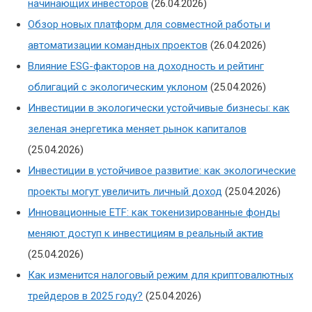
начинающих инвесторов
(26.04.2026)
Обзор новых платформ для совместной работы и
автоматизации командных проектов
(26.04.2026)
Влияние ESG-факторов на доходность и рейтинг
облигаций с экологическим уклоном
(25.04.2026)
Инвестиции в экологически устойчивые бизнесы: как
зеленая энергетика меняет рынок капиталов
(25.04.2026)
Инвестиции в устойчивое развитие: как экологические
проекты могут увеличить личный доход
(25.04.2026)
Инновационные ETF: как токенизированные фонды
меняют доступ к инвестициям в реальный актив
(25.04.2026)
Как изменится налоговый режим для криптовалютных
трейдеров в 2025 году?
(25.04.2026)