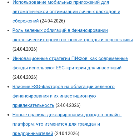
Использование мобильных приложений для
автоматической оптимизации личных расходов и
сбережений
(24.04.2026)
Роль зеленых облигаций в финансировании
экологических проектов: новые тренды и перспективы
(24.04.2026)
Инновационные стратегии ПИФов: как современные
фонды используют ESG-критерии для инвестиций
(24.04.2026)
Влияние ESG-факторов на облигации зеленого
финансирования и их инвестиционную
привлекательность
(24.04.2026)
Новые правила декларирования доходов онлайн-
платформ: что изменится для граждан и
предпринимателей
(24.04.2026)