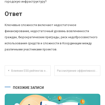
городскую инфраструктуру?
Ответ
Ключевые сложности включают недостаточное
финансирование, недостаточный уровень вовлеченности
граждан, бюрократические преграды, риск недобросовестного
использования средств и сложности в Координации между
различными участниками проектов.
Навигация по записям
Влияние ESG-рейтингов на инвестиционные стратегии и динамику фондового рынка 2025 года
Рассмотрение эффективности ПИФов в условиях растущей популярности ESG-инвестиций
ПОХОЖИЕ ЗАПИСИ