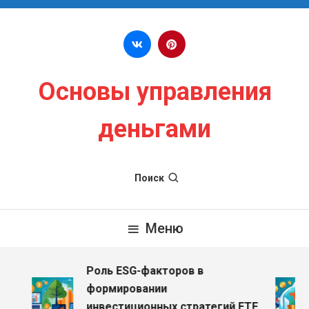
Перейти к содержимому
Основы управления
деньгами
Поиск
Меню
Роль ESG-факторов в
формировании
инвестиционных стратегий ETF