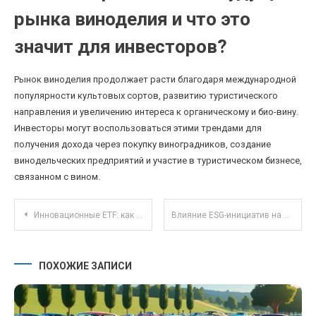
рынка виноделия и что это
значит для инвесторов?
Рынок виноделия продолжает расти благодаря международной
популярности культовых сортов, развитию туристического
направления и увеличению интереса к органическому и био-вину.
Инвесторы могут воспользоваться этими трендами для
получения дохода через покупку виноградников, создание
винодельческих предприятий и участие в туристическом бизнесе,
связанном с вином.
Навигация по записям
Инновационные ETF: как токенизация активов меняет инвестиционный рынок
Влияние ESG-инициатив на доходность российских компаний на фондовом рынке
ПОХОЖИЕ ЗАПИСИ