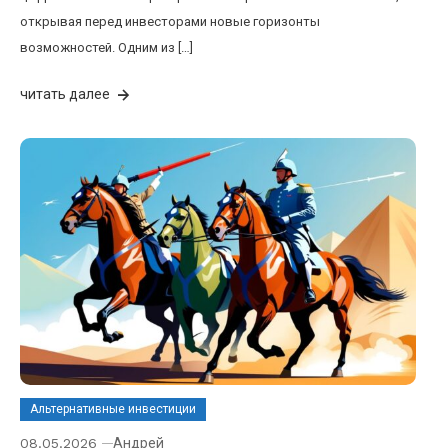
открывая перед инвесторами новые горизонты
возможностей. Одним из […]
читать далее
Альтернативные инвестиции
08.05.2026
Андрей