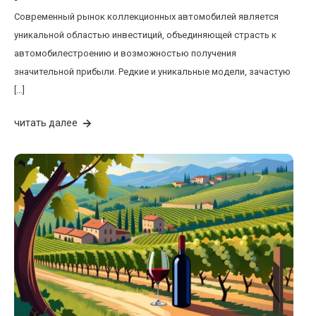
Современный рынок коллекционных автомобилей является
уникальной областью инвестиций, объединяющей страсть к
автомобилестроению и возможностью получения
значительной прибыли. Редкие и уникальные модели, зачастую
[…]
читать далее