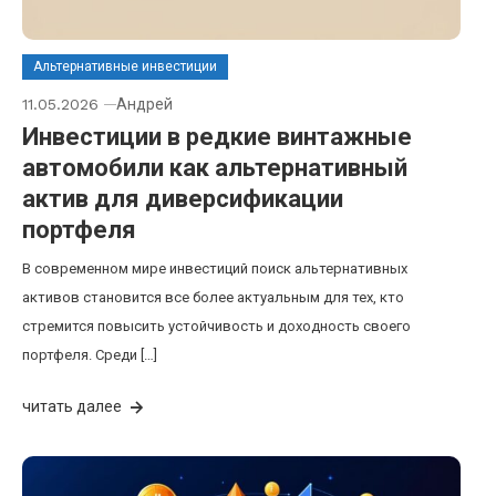
Альтернативные инвестиции
11.05.2026
Андрей
Инвестиции в редкие винтажные
автомобили как альтернативный
актив для диверсификации
портфеля
В современном мире инвестиций поиск альтернативных
активов становится все более актуальным для тех, кто
стремится повысить устойчивость и доходность своего
портфеля. Среди […]
читать далее