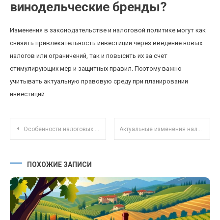
винодельческие бренды?
Изменения в законодательстве и налоговой политике могут как
снизить привлекательность инвестиций через введение новых
налогов или ограничений, так и повысить их за счет
стимулирующих мер и защитных правил. Поэтому важно
учитывать актуальную правовую среду при планировании
инвестиций.
Навигация по записям
Особенности налоговых льгот для удалённых работников в 2025 году
Актуальные изменения налогового законодательства 2024: что ждет бизнес и граждан?
ПОХОЖИЕ ЗАПИСИ