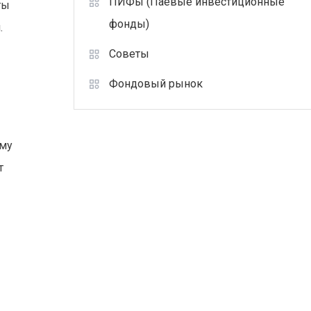
ПИФы (Паевые инвестиционные
ты
фонды)
.
Советы
Фондовый рынок
ому
т