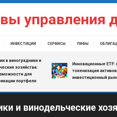
вы управления 
ИНВЕСТИЦИИ
СЕРВИСЫ
ПИФЫ
ОБЛИГА
иноградники и
Инновационные ETF: как
е хозяйства:
токенизация активов меня
ости для
инвестиционный рынок
и портфеля
ики и винодельческие хоз