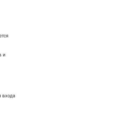
ется
в и
я входа