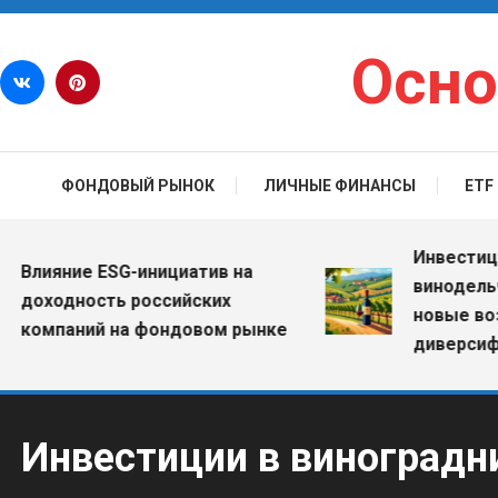
Перейти к содержимому
Осно
ФОНДОВЫЙ РЫНОК
ЛИЧНЫЕ ФИНАНСЫ
ETF
Инвестиции в в
яние ESG-инициатив на
винодельчески
одность российских
новые возможн
паний на фондовом рынке
диверсификаци
Инвестиции в виноградн