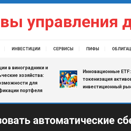
вы управления 
ИНВЕСТИЦИИ
СЕРВИСЫ
ПИФЫ
ОБЛИГА
 виноградники и
Инновационные ETF: как
ие хозяйства:
токенизация активов ме
жности для
инвестиционный рынок
ции портфеля
зовать автоматические с