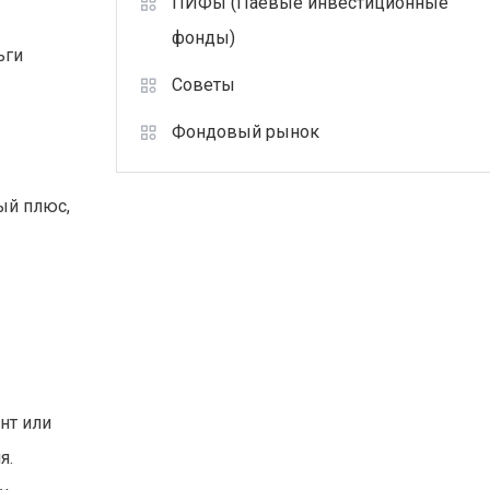
ПИФы (Паевые инвестиционные
фонды)
ьги
Советы
Фондовый рынок
ый плюс,
нт или
я.