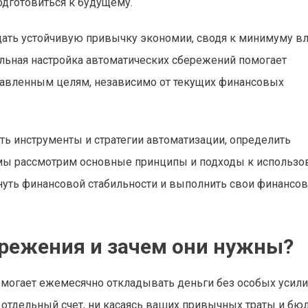
одготовиться к будущему.
дать устойчивую привычку экономии, сводя к минимуму в
льная настройка автоматических сбережений помогает
ставленным целям, независимо от текущих финансовых
ь инструменты и стратегии автоматизации, определить
ье мы рассмотрим основные принципы и подходы к использ
нуть финансовой стабильности и выполнить свои финансо
ережения и зачем они нужны?
омогает ежемесячно откладывать деньги без особых усили
а отдельный счет, ни касаясь ваших привычных траты и бю