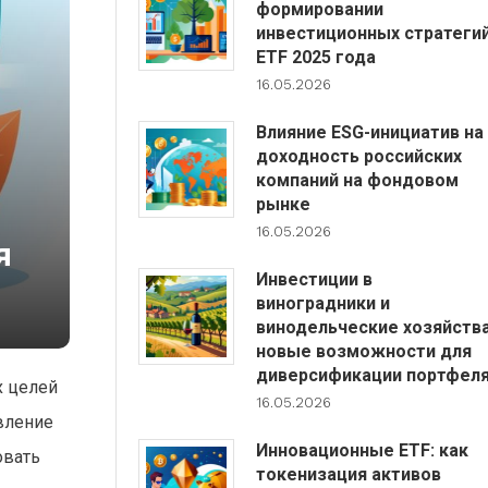
формировании
инвестиционных стратеги
ETF 2025 года
16.05.2026
Влияние ESG-инициатив на
доходность российских
компаний на фондовом
рынке
16.05.2026
я
Инвестиции в
виноградники и
винодельческие хозяйства
новые возможности для
диверсификации портфел
х целей
16.05.2026
вление
Инновационные ETF: как
овать
токенизация активов