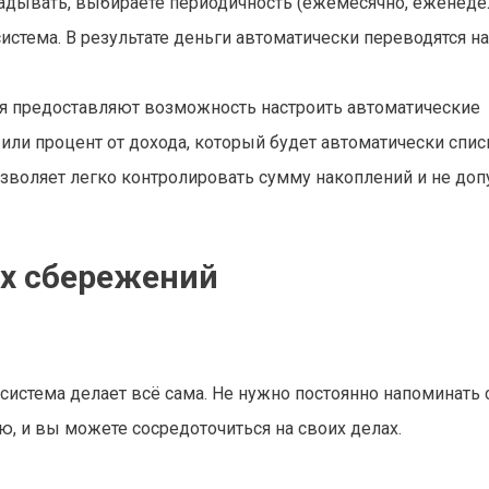
кладывать, выбираете периодичность (ежемесячно, еженед
система. В результате деньги автоматически переводятся на
я предоставляют возможность настроить автоматические
ли процент от дохода, который будет автоматически спи
позволяет легко контролировать сумму накоплений и не доп
х сбережений
 система делает всё сама. Не нужно постоянно напоминать 
ю, и вы можете сосредоточиться на своих делах.