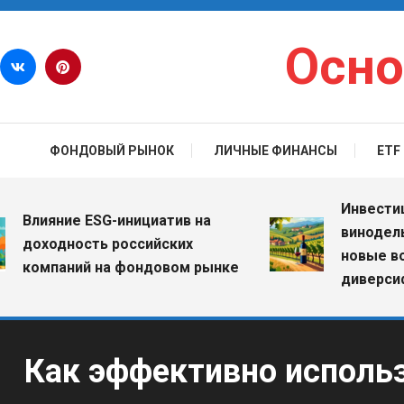
Перейти к содержимому
Осно
ФОНДОВЫЙ РЫНОК
ЛИЧНЫЕ ФИНАНСЫ
ETF
Инвестиции в
лияние ESG-инициатив на
винодельческ
оходность российских
новые возмо
омпаний на фондовом рынке
диверсифика
Как эффективно исполь