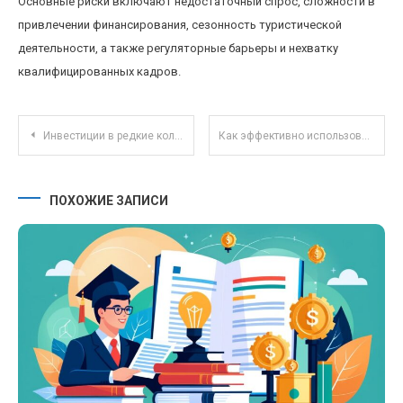
Основные риски включают недостаточный спрос, сложности в
привлечении финансирования, сезонность туристической
деятельности, а также регуляторные барьеры и нехватку
квалифицированных кадров.
Навигация по записям
Инвестиции в редкие коллекционные вина: перспективы доходности и риски
Как эффективно использовать автоматические сбережения для достижения финансовых целей
ПОХОЖИЕ ЗАПИСИ