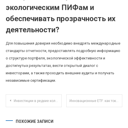
экологическим ПИФам и
обеспечивать прозрачность их
деятельности?
Для повышения доверия необходимо внедрять международные
стандарты отчетности, предоставлять подробную информацию
о структуре портфеля, экологической эффективности и
достигнутых результатах, вести открытый диалог с
инвесторами, а также проходить внешние аудиты и получать
независимые сертификации.
Навигация по записям
Инвестиции в редкие коллекционные автомобили: потенциал и риски современного рынка
Инновационные ETF: как токенизация активов меняет инвестиционный рынок
ПОХОЖИЕ ЗАПИСИ