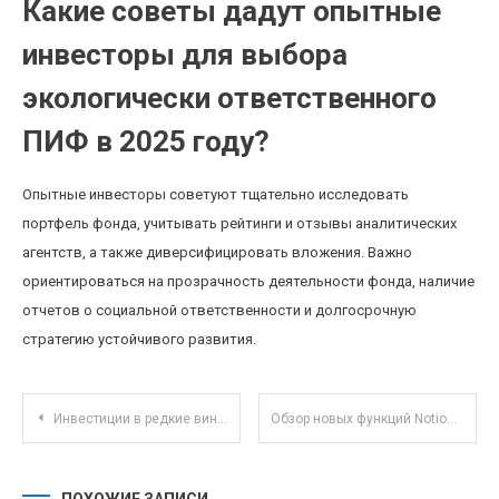
Какие советы дадут опытные
инвесторы для выбора
экологически ответственного
ПИФ в 2025 году?
Опытные инвесторы советуют тщательно исследовать
портфель фонда, учитывать рейтинги и отзывы аналитических
агентств, а также диверсифицировать вложения. Важно
ориентироваться на прозрачность деятельности фонда, наличие
отчетов о социальной ответственности и долгосрочную
стратегию устойчивого развития.
Навигация по записям
Инвестиции в редкие винтажные автомобили как альтернативный актив: перспективы и риски
Обзор новых функций Notion для командной совместной работы и управления проектами