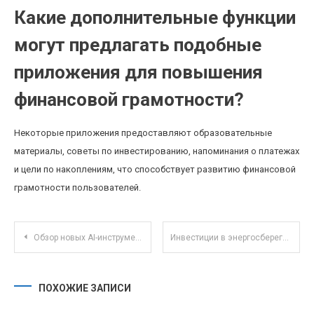
Какие дополнительные функции
могут предлагать подобные
приложения для повышения
финансовой грамотности?
Некоторые приложения предоставляют образовательные
материалы, советы по инвестированию, напоминания о платежах
и цели по накоплениям, что способствует развитию финансовой
грамотности пользователей.
Навигация по записям
Обзор новых AI-инструментов для автоматизации контент-мейкинга и редакторских задач
Инвестиции в энергосберегающие технологии жилых зданий: перспективы и реальные кейсы
ПОХОЖИЕ ЗАПИСИ