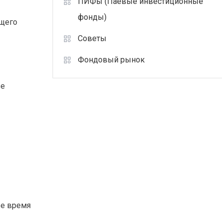
ПИФы (Паевые инвестиционные
фонды)
ющего
Советы
Фондовый рынок
зе
же время