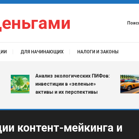
деньгами
Поис
ЦИИ
ДЛЯ НАЧИНАЮЩИХ
НАЛОГИ И ЗАКОНЫ
И
Анализ экологических ПИФов:
к
инвестиции в «зеленые»
п
активы и их перспективы
с
ии контент-мейкинга и