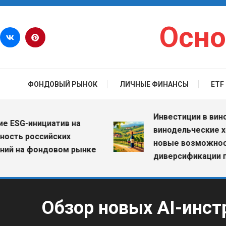
Перейти к содержимому
Осно
ФОНДОВЫЙ РЫНОК
ЛИЧНЫЕ ФИНАНСЫ
ETF
Инвестиции в виногра
SG-инициатив на
винодельческие хозя
ть российских
новые возможности 
 на фондовом рынке
диверсификации пор
Обзор новых AI-инст