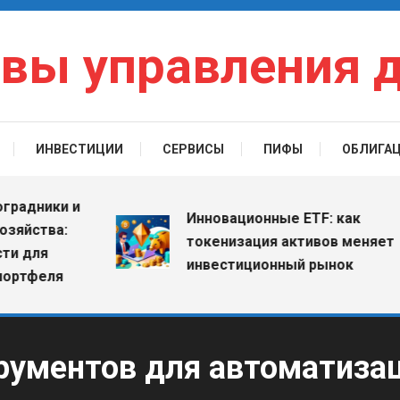
вы управления 
ИНВЕСТИЦИИ
СЕРВИСЫ
ПИФЫ
ОБЛИГА
дники и
Инновационные ETF: как
йства:
токенизация активов меняет
для
инвестиционный рынок
тфеля
рументов для автоматизац