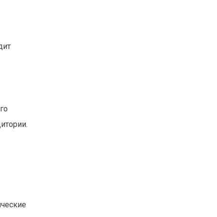
дит
го
итории.
ические