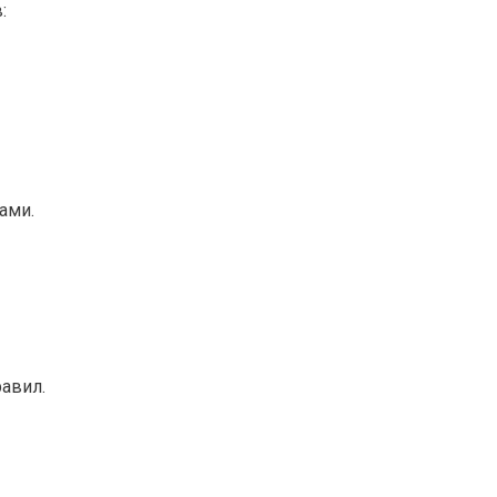
:
ами.
авил.