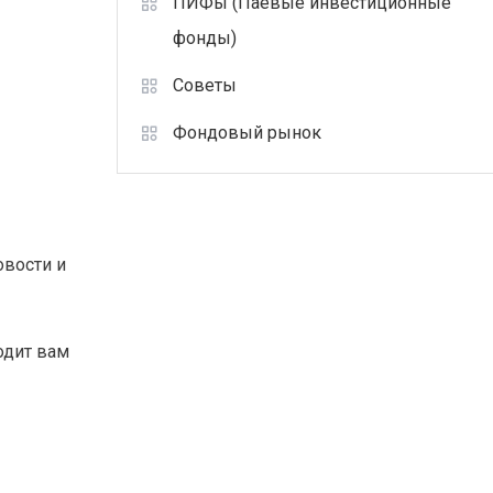
ПИФы (Паевые инвестиционные
фонды)
Советы
Фондовый рынок
овости и
одит вам