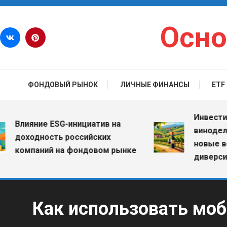
Перейти к содержимому
Осно
ФОНДОВЫЙ РЫНОК
ЛИЧНЫЕ ФИНАНСЫ
ETF
Инвестиции в
лияние ESG-инициатив на
винодельческ
оходность российских
новые возмо
омпаний на фондовом рынке
диверсифика
Как использовать мо