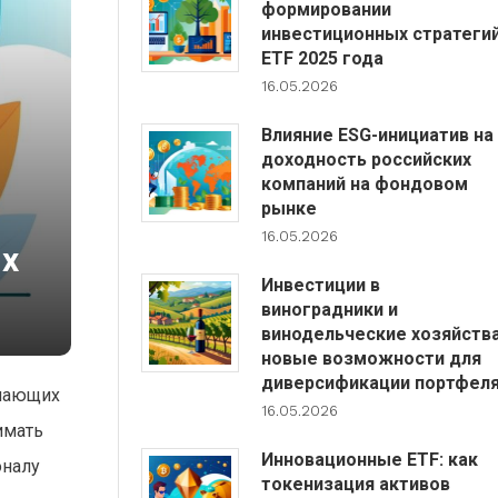
формировании
инвестиционных стратеги
ETF 2025 года
16.05.2026
Влияние ESG-инициатив на
доходность российских
компаний на фондовом
рынке
16.05.2026
их
Инвестиции в
виноградники и
винодельческие хозяйства
новые возможности для
диверсификации портфел
инающих
16.05.2026
имать
Инновационные ETF: как
оналу
токенизация активов