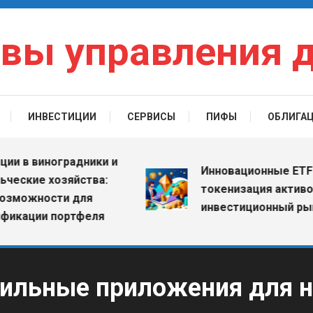
вы управления 
ИНВЕСТИЦИИ
СЕРВИСЫ
ПИФЫ
ОБЛИГА
 виноградники и
Инновационные ETF: как
ие хозяйства:
токенизация активов ме
жности для
инвестиционный рынок
ции портфеля
бильные приложения для 