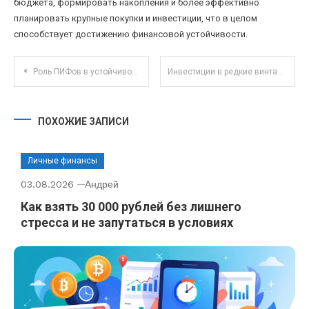
бюджета, формировать накопления и более эффективно
планировать крупные покупки и инвестиции, что в целом
способствует достижению финансовой устойчивости.
Навигация по записям
Роль ПИФов в устойчивом инвестировании: как они способствуют экологической и социальной ответственности
Инвестиции в редкие винтажные автомобили как альтернативный актив для диверсификации портфеля
ПОХОЖИЕ ЗАПИСИ
Личные финансы
03.08.2026
Андрей
Как взять 30 000 рублей без лишнего
стресса и не запутаться в условиях