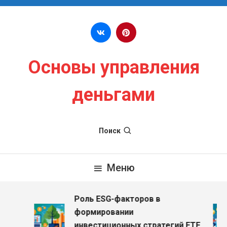
Перейти к содержимому
Основы управления
деньгами
Поиск
Меню
Роль ESG-факторов в
з
формировании
инвестиционных стратегий ETF