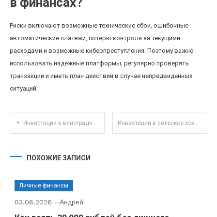
в финансах?
Риски включают возможные технические сбои, ошибочные
автоматические платежи, потерю контроля за текущими
расходами и возможные киберпреступления. Поэтому важно
использовать надежные платформы, регулярно проверять
транзакции и иметь план действий в случае непредвиденных
ситуаций.
Навигация по записям
Инвестиции в виноградники и винодельческие хозяйства как альтернативный актив для диверсификации портфеля
Инвестиции в сельское хозяйство: как малый фермер может успешно увеличить доходы
ПОХОЖИЕ ЗАПИСИ
Личные финансы
03.08.2026
Андрей