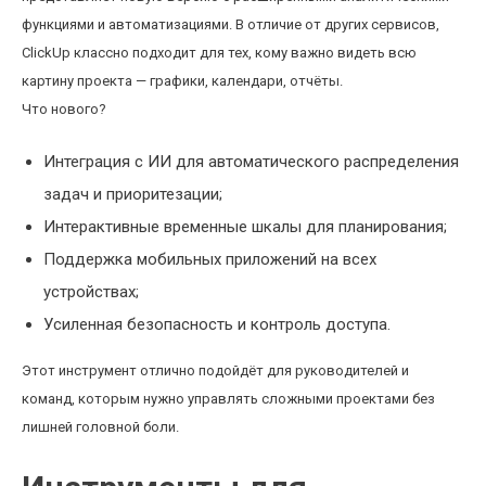
функциями и автоматизациями. В отличие от других сервисов,
ClickUp классно подходит для тех, кому важно видеть всю
картину проекта — графики, календари, отчёты.
Что нового?
Интеграция с ИИ для автоматического распределения
задач и приоритезации;
Интерактивные временные шкалы для планирования;
Поддержка мобильных приложений на всех
устройствах;
Усиленная безопасность и контроль доступа.
Этот инструмент отлично подойдёт для руководителей и
команд, которым нужно управлять сложными проектами без
лишней головной боли.