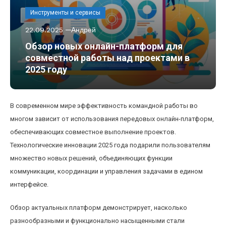
Инструменты и сервисы
22.09.2025
Андрей
Обзор новых онлайн-платформ для
совместной работы над проектами в
2025 году
В современном мире эффективность командной работы во
многом зависит от использования передовых онлайн-платформ,
обеспечивающих совместное выполнение проектов.
Технологические инновации 2025 года подарили пользователям
множество новых решений, объединяющих функции
коммуникации, координации и управления задачами в едином
интерфейсе.
Обзор актуальных платформ демонстрирует, насколько
разнообразными и функционально насыщенными стали