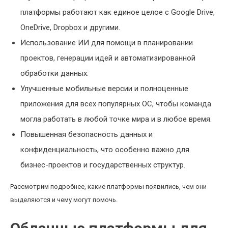
платформы работают как единое целое с Google Drive,
OneDrive, Dropbox и другими.
Использование ИИ для помощи в планировании
проектов, генерации идей и автоматизированной
обработки данных.
Улучшенные мобильные версии и полноценные
приложения для всех популярных ОС, чтобы команда
могла работать в любой точке мира и в любое время.
Повышенная безопасность данных и
конфиденциальность, что особенно важно для
бизнес-проектов и государственных структур.
Рассмотрим подробнее, какие платформы появились, чем они
выделяются и чему могут помочь.