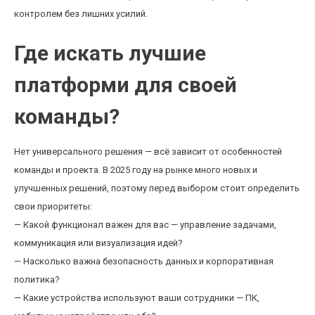
контролем без лишних усилий.
Где искать лучшие
платформи для своей
команды?
Нет универсального решения — всё зависит от особенностей
команды и проекта. В 2025 году на рынке много новых и
улучшенных решений, поэтому перед выбором стоит определить
свои приоритеты:
— Какой функционал важен для вас — управление задачами,
коммуникация или визуализация идей?
— Насколько важна безопасность данных и корпоративная
политика?
— Какие устройства используют ваши сотрудники — ПК,