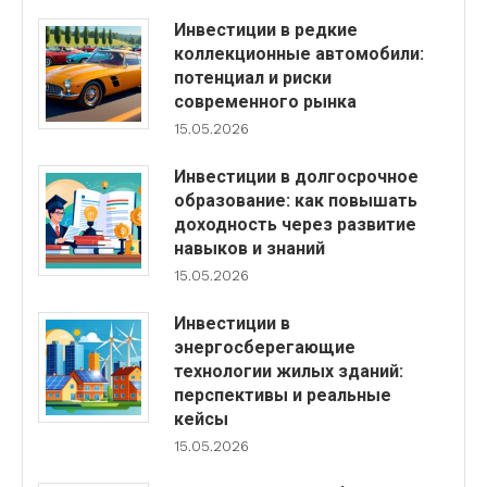
Инвестиции в редкие
коллекционные автомобили:
потенциал и риски
современного рынка
15.05.2026
Инвестиции в долгосрочное
образование: как повышать
доходность через развитие
навыков и знаний
15.05.2026
Инвестиции в
энергосберегающие
технологии жилых зданий:
перспективы и реальные
кейсы
15.05.2026