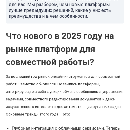
для вас. Мы разберем, чем новые платформы
лучше предыдущих решений, какие у них есть
преимущества и в чем особенности.
Что нового в 2025 году на
рынке платформ для
совместной работы?
За последний год рынок онлайн-инструментов для совместной
работы заметно обновился. Появились платформы,
интегрирующие в себя функции обмена сообщениями, управления
задачами, совместного редактирования документов и даже
искусственного интеллекта для автоматизации рутинных задач.
Основные тренды этого года — это:
Глубокая интеграция с облачными сервисами. Теперь