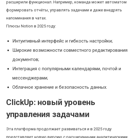
расширили функционал. Например, команда может автоматом
формировать отчёты, управлять задачами и даже внедрять
напоминания в чатах.
Плюсы Notion в 2025 году:
Интуитивный интерфейс и гибкость настройки;
Широкие возможности совместного редактирования
документов;
Интеграция с популярными календарями, почтой и
мессенджерами;
Облачное хранение и безопасность данных.
ClickUp: новый уровень
управления задачами
Эта платформа продолжает развиваться и в 2025 году
представляет новую версию с расширенными аналитическими