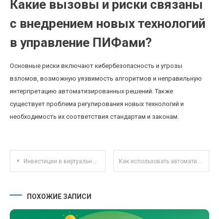
Какие вызовы и риски связаны
с внедрением новых технологий
в управление ПИФами?
Основные риски включают кибербезопасность и угрозы
взломов, возможную уязвимость алгоритмов и неправильную
интерпретацию автоматизированных решений. Также
существует проблема регулирования новых технологий и
необходимость их соответствия стандартам и законам.
Навигация по записям
Инвестиции в виртуальные земи и метавселенные: перспективы и риски в 2025 году
Как использовать автоматизацию для повышения финансовой дисциплины и контроля расходов
ПОХОЖИЕ ЗАПИСИ