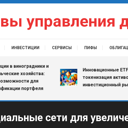
вы управления 
ИНВЕСТИЦИИ
СЕРВИСЫ
ПИФЫ
ОБЛИГА
 виноградники и
Инновационные ETF: как
кие хозяйства:
токенизация активов ме
жности для
инвестиционный рынок
ции портфеля
циальные сети для увелич