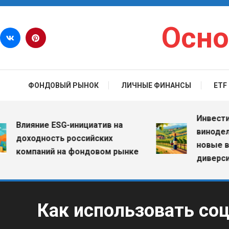
Перейти к содержимому
Осно
ФОНДОВЫЙ РЫНОК
ЛИЧНЫЕ ФИНАНСЫ
ETF
Инвестиции в
лияние ESG-инициатив на
винодельчес
оходность российских
новые возмо
омпаний на фондовом рынке
диверсифика
Как использовать со