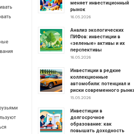
меняет инвестиционный
ивать
рынок
овать
16.05.2026
Анализ экологических
ПИФов: инвестиции в
ьные
«зеленые» активы и их
перспективы
ования
16.05.2026
Инвестиции в редкие
коллекционные
автомобили: потенциал и
риски современного рынк
15.05.2026
друзьями
Инвестиции в
долгосрочное
ользуют
образование: как
ься
повышать доходность