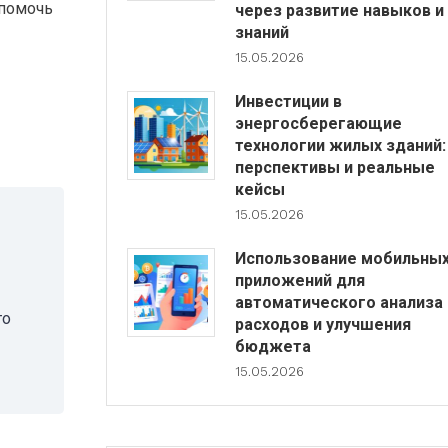
 помочь
через развитие навыков и
знаний
15.05.2026
Инвестиции в
энергосберегающие
технологии жилых зданий:
перспективы и реальные
кейсы
15.05.2026
Использование мобильны
приложений для
автоматического анализа
то
расходов и улучшения
бюджета
15.05.2026