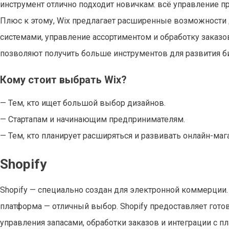
инструмент отлично подходит новичкам: всё управление п
Плюс к этому, Wix предлагает расширенные возможности 
системами, управление ассортиментом и обработку заказо
позволяют получить больше инструментов для развития б
Кому стоит выбрать Wix?
— Тем, кто ищет большой выбор дизайнов.
— Стартапам и начинающим предпринимателям.
— Тем, кто планирует расширяться и развивать онлайн-маг
Shopify
Shopify — специально создан для электронной коммерции. Е
платформа — отличный выбор. Shopify предоставляет гото
управления запасами, обработки заказов и интеграции с 