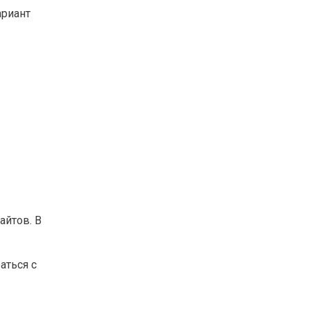
ариант
айтов. В
аться с