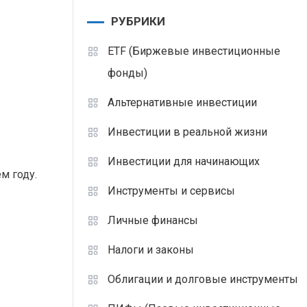
РУБРИКИ
ETF (Биржевые инвестиционные
фонды)
Альтернативные инвестиции
Инвестиции в реальной жизни
Инвестиции для начинающих
м году.
Инструменты и сервисы
Личные финансы
Налоги и законы
Облигации и долговые инструменты