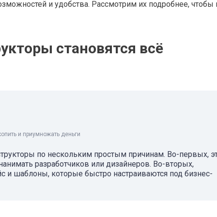
зможностей и удобства. Рассмотрим их подробнее, чтобы
укторы становятся всё
копить и приумножать деньги
рукторы по нескольким простым причинам. Во-первых, э
нанимать разработчиков или дизайнеров. Во-вторых,
 и шаблоны, которые быстро настраиваются под бизнес-