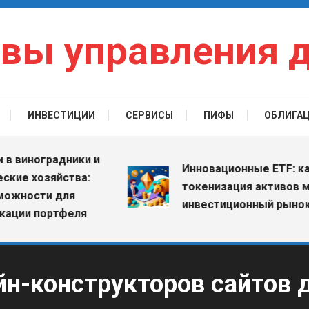
вы управления 
ИНВЕСТИЦИИ
СЕРВИСЫ
ПИФЫ
ОБЛИГА
иноградники и
Инновационные ETF: как
 хозяйства:
токенизация активов меняе
ости для
инвестиционный рынок
и портфеля
н-конструкторов сайтов д