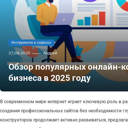
Инструменты и сервисы
27.09.2025
Андрей
Обзор популярных онлайн-к
бизнеса в 2025 году
В современном мире интернет играет ключевую роль в ра
создания профессиональных сайтов без необходимости глу
конструкторов продолжает активно развиваться, предлаг