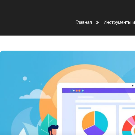
Главная
Инструменты и