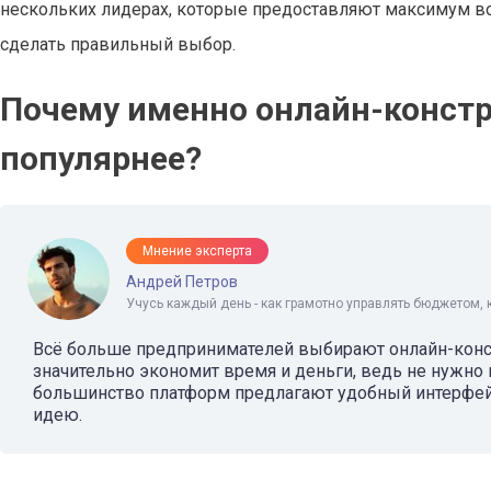
нескольких лидерах, которые предоставляют максимум во
сделать правильный выбор.
Почему именно онлайн-констр
популярнее?
Мнение эксперта
Андрей Петров
Учусь каждый день - как грамотно управлять бюджетом, 
Всё больше предпринимателей выбирают онлайн-конст
значительно экономит время и деньги, ведь не нужно 
большинство платформ предлагают удобный интерфейс
идею.