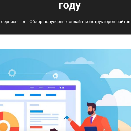
году
 сервисы
Обзор популярных онлайн-конструкторов сайтов 