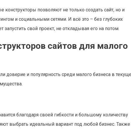
 конструкторы позволяют не только создать сайт, но и
тингом и социальными сетями. И всё это – без глубоких
т запустить свой проект, не откладывая его на потом.
структоров сайтов для малого
и доверие и популярность среди малого бизнеса в текуще
имущества.
равится благодаря своей гибкости и большому количеству
яют выбрать идеальный вариант под любой бизнес. Также