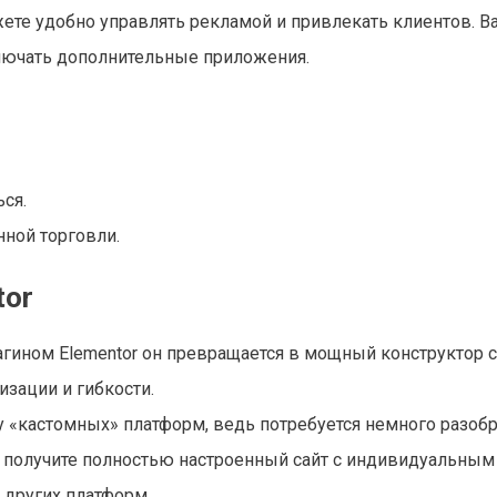
жете удобно управлять рекламой и привлекать клиентов. В
лючать дополнительные приложения.
ся.
нной торговли.
tor
лагином Elementor он превращается в мощный конструктор с
изации и гибкости.
 у «кастомных» платформ, ведь потребуется немного разобр
вы получите полностью настроенный сайт с индивидуальным
 других платформ.