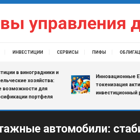
вы управления 
ИНВЕСТИЦИИ
СЕРВИСЫ
ПИФЫ
ОБЛИГА
и в виноградники и
Инновационные ETF: к
еские хозяйства:
токенизация активов 
можности для
инвестиционный рыно
кации портфеля
тажные автомобили: стаб