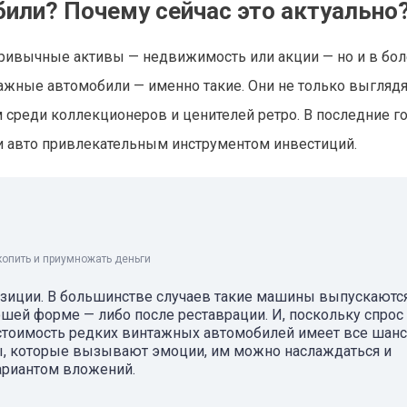
или? Почему сейчас это актуально
привычные активы — недвижимость или акции — но и в бо
ажные автомобили — именно такие. Они не только выглядя
м среди коллекционеров и ценителей ретро. В последние г
ти авто привлекательным инструментом инвестиций.
копить и приумножать деньги
позиции. В большинстве случаев такие машины выпускаютс
ошей форме — либо после реставрации. И, поскольку спрос
 стоимость редких винтажных автомобилей имеет все шан
вы, которые вызывают эмоции, им можно наслаждаться и
вариантом вложений.