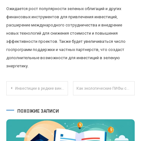
Ожидается рост популярности зеленых облигаций и других
финансовых инструментов для привлечения инвестиций,
расширение международного сотрудничества и внедрение
новых технологий для снижения стоимости и повышения
эффективности проектов. Также будет увеличиваться число
госпрограмм поддержки и частных партнерств, что создаст
дополнительные возможности для инвестиций в зеленую
энергетику.
Навигация по записям
Инвестиции в редкие винтажные автомобили: стабильный доход и увеличение стоимости со временем
Как экологические ПИФы способствуют устойчивому инвестированию и защите окружающей среды?
ПОХОЖИЕ ЗАПИСИ