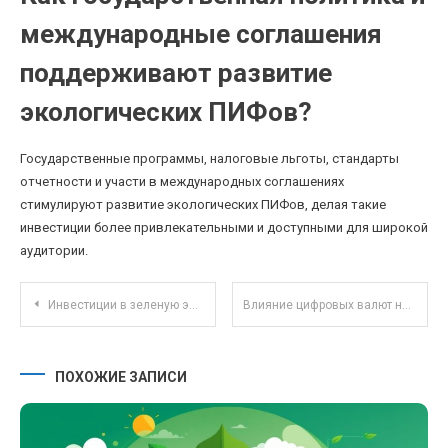
международные соглашения
поддерживают развитие
экологических ПИФов?
Государственные программы, налоговые льготы, стандарты
отчетности и участи в международных соглашениях
стимулируют развитие экологических ПИФов, делая такие
инвестиции более привлекательными и доступными для широкой
аудитории.
Навигация по записям
Инвестиции в зеленую энергетику: реальные кейсы успешных проектов и их финансирование
Влияние цифровых валют на налоговое законодательство: новые правила и риски для граждан и бизнеса
ПОХОЖИЕ ЗАПИСИ