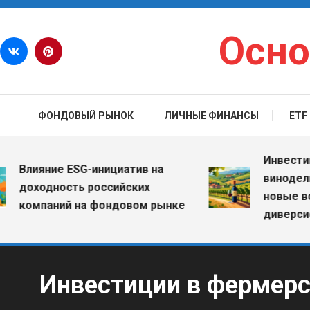
Перейти к содержимому
Осно
ФОНДОВЫЙ РЫНОК
ЛИЧНЫЕ ФИНАНСЫ
ETF
Инвестиции в
лияние ESG-инициатив на
винодельческ
оходность российских
новые возмо
омпаний на фондовом рынке
диверсифика
Инвестиции в фермерск