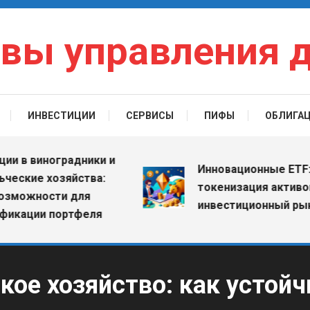
вы управления 
ИНВЕСТИЦИИ
СЕРВИСЫ
ПИФЫ
ОБЛИГА
 виноградники и
Инновационные ETF: как
ие хозяйства:
токенизация активов ме
жности для
инвестиционный рынок
ции портфеля
ое хозяйство: как устойч