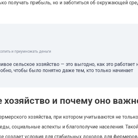
ько получать прибыль, но и заботиться об окружающей сре
копить и приумножать деньги
чивое сельское хозяйство — это выгодно, как это работает 
робно, чтобы было понятно даже тем, кто только начинает
е хозяйство и почему оно важн
ермерского хозяйства, при котором учитываются не тольк
еды, социальные аспекты и благополучие населения. Тако
кже создает условия для стабильных доходов для фермеров