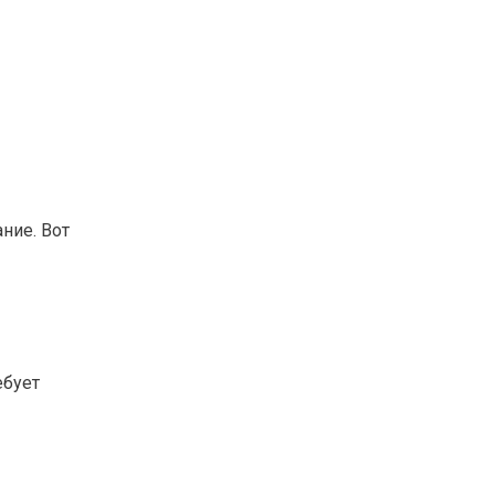
ние. Вот
ебует