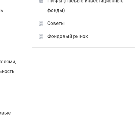
ПИФы (Паевые инвестиционные
фонды)
ть
Советы
Фондовый рынок
телями,
ьность
говые