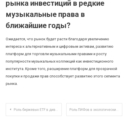
рынка инвестиций в редкие
музыкальные права в
ближайшие годы?
Ожидается, что рынок будет расти благодаря увеличению
интереса к альтернативным и цифровым активам, развитию
платформ для торговли музыкальными правами и росту
популярности музыкальных коллекций как инвестиционного
института. Кроме того, расширение платформ для прозрачной
покупки и продажи прав способствует развитию этого сегмента
рынка.
Навигация по записям
Роль биржевых ETF в диверсификации портфеля начинающего инвестора
Роль ПИФов в экологических инвестициях: как фондовые стратегии поддерживают зеленое развитие