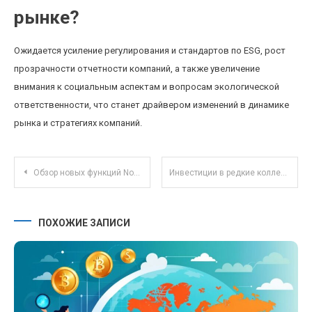
рынке?
Ожидается усиление регулирования и стандартов по ESG, рост
прозрачности отчетности компаний, а также увеличение
внимания к социальным аспектам и вопросам экологической
ответственности, что станет драйвером изменений в динамике
рынка и стратегиях компаний.
Навигация по записям
Обзор новых функций Notion: как использовать теги для организации командного пространства
Инвестиции в редкие коллекционные автомобили как альтернативный способ диверсификации портфеля
ПОХОЖИЕ ЗАПИСИ