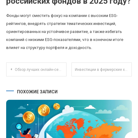
российских фондов в 2025 году?
Фонды могут сместить фокус на компании с высоким ESG-
рейтингов, внедрять стратегии тематических инвестиций,
ориентированных на устойчивое развитие, а также избегать
компаний с низкими ESG-показателями, что в конечном итоге
влияет на структуру портфеля и доходность.
Навигация по записям
Обзор лучших онлайн-сервисов для совместной работы над кодом в 2025 году
Инвестиции в фермерские хозяйства: устойчивое развитие и прибыль в эпоху экологического спроса
ПОХОЖИЕ ЗАПИСИ