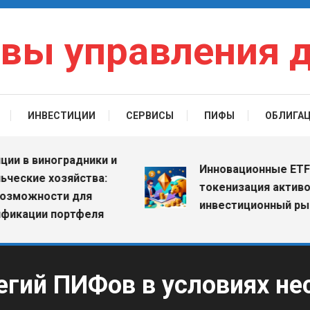
вы управления 
ИНВЕСТИЦИИ
СЕРВИСЫ
ПИФЫ
ОБЛИГА
 виноградники и
Инновационные ETF: как
ие хозяйства:
токенизация активов ме
жности для
инвестиционный рынок
ции портфеля
егий ПИФов в условиях не