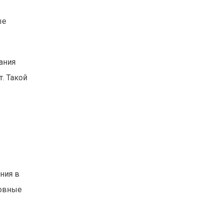
ые
ания
т. Такой
ния в
новные