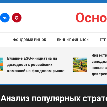
Перейти к содержимому
Осно
ФОНДОВЫЙ РЫНОК
ЛИЧНЫЕ ФИНАНСЫ
ETF
Инвестиции в
лияние ESG-инициатив на
винодельческ
оходность российских
новые возмо
омпаний на фондовом рынке
диверсифика
Анализ популярных страт