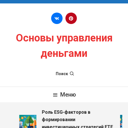
Перейти к содержимому
Основы управления
деньгами
Поиск
Меню
Роль ESG-факторов в
з
формировании
инвестиционных стратегий ETF