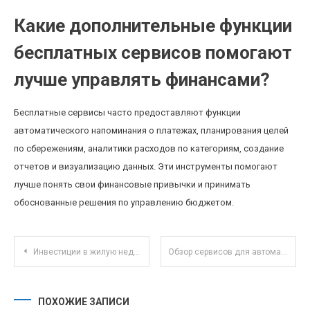
Какие дополнительные функции
бесплатных сервисов помогают
лучше управлять финансами?
Бесплатные сервисы часто предоставляют функции
автоматического напоминания о платежах, планирования целей
по сбережениям, аналитики расходов по категориям, создание
отчетов и визуализацию данных. Эти инструменты помогают
лучше понять свои финансовые привычки и принимать
обоснованные решения по управлению бюджетом.
Навигация по записям
Инвестиции в жилую недвижимость: как изменение городских зон влияет на доходность
Обзор сервисов для автоматизации работы с изображениями и графикой онлайн
ПОХОЖИЕ ЗАПИСИ