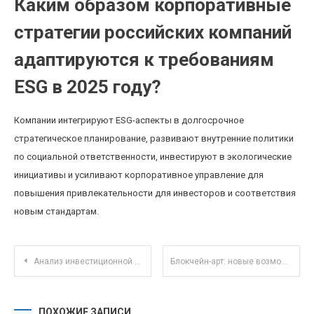
Каким образом корпоративные
стратегии российских компаний
адаптируются к требованиям
ESG в 2025 году?
Компании интегрируют ESG-аспекты в долгосрочное
стратегическое планирование, развивают внутренние политики
по социальной ответственности, инвестируют в экологические
инициативы и усиливают корпоративное управление для
повышения привлекательности для инвесторов и соответствия
новым стандартам.
Навигация по записям
Анализ инвестиционной деятельности волонтёрских и благотворительных проектов в реальной жизни
Блокчейн-арт: новые возможности для инвестиций в цифровое искусство и NFT-рынки
ПОХОЖИЕ ЗАПИСИ