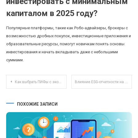
инвестировать с минимальным
капиталом в 2025 году?
Популярные платформы, такие как Робо-адвайзеры, брокеры с
возможностью дробных покупок, инвестиционные приложения и
образовательные ресурсы, помогут новичкам понять основы
инвестирования и начать вкладывать даже с небольшими
суммами.
Навигация по записям
Как выбрать ПИФы с экологической ориентацией: возможности и особенности инвестиций
Влияние ESG-отчетности на инвестиционные стратегии и стоимость акций компаний
ПОХОЖИЕ ЗАПИСИ