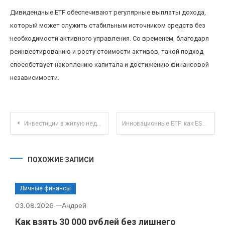
Дивидендные ETF обеспечивают регулярные выплаты дохода,
который может служить стабильным источником средств без
необходимости активного управления. Со временем, благодаря
реинвестированию и росту стоимости активов, такой подход
способствует накоплению капитала и достижению финансовой
независимости.
Навигация по записям
Инвестиции в жилую недвижимость: как выбрать район с перспективой роста стоимости
Инновационные ETF: как ESG-фонды меняют инвестиционный ландшафт 2025 года
ПОХОЖИЕ ЗАПИСИ
Личные финансы
03.08.2026
Андрей
Как взять 30 000 рублей без лишнего