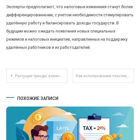
Эксперты предполагают, что налоговые изменения станут более
дифференцированными, с учетом необходимости стимулировать
удалённую работу и балансировать доходы государств. В
будущем можно ожидать появления новых специальных
режимов и налоговых инициатив, направленных на поддержку
удалённых работников и их работодателей.
Навигация по записям
Растущие тренды: влияние ESG-факторов на выбор паевых инвестиционных фондов
Как использование пластиковых карт влияет на финансовую дисциплину и контроль расходов
ПОХОЖИЕ ЗАПИСИ