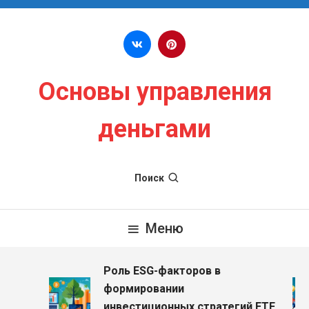
Перейти к содержимому
Основы управления
деньгами
Поиск
Меню
Роль ESG-факторов в
з
формировании
инвестиционных стратегий ETF