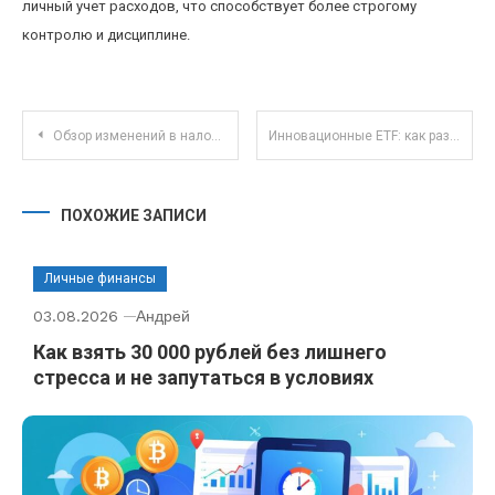
личный учет расходов, что способствует более строгому
контролю и дисциплине.
Навигация по записям
Обзор изменений в налоговых ставках для удалённых работников 2025 года
Инновационные ETF: как разделить риски и получить доход в условиях рыночной волатильности
ПОХОЖИЕ ЗАПИСИ
Личные финансы
03.08.2026
Андрей
Как взять 30 000 рублей без лишнего
стресса и не запутаться в условиях