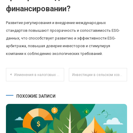
финансировании?
Развитие регулирования и внедрение международных
стандартов повышают прозрачность и сопоставимость ESG-
данных, что способствует развитию и эффективности ESG-
арбитража, повышая доверие инвесторов и стимулируя
компании к соблюдению экологических требований.
Навигация по записям
Изменения в налоговых льготах для малого бизнеса в 2025 году: что нужно знать
Инвестиции в сельском хозяйстве: как современные технологии меняют агробизнес
ПОХОЖИЕ ЗАПИСИ