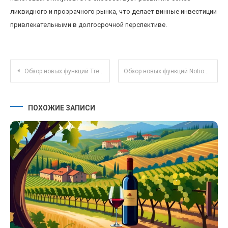
ликвидного и прозрачного рынка, что делает винные инвестиции
привлекательными в долгосрочной перспективе.
Навигация по записям
Обзор новых функций Trello для командной коллаборации и автоматизации процессов
Обзор новых функций Notion для командного управления проектами и совместной работы
ПОХОЖИЕ ЗАПИСИ