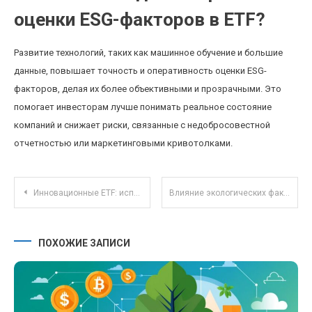
оценки ESG-факторов в ETF?
Развитие технологий, таких как машинное обучение и большие
данные, повышает точность и оперативность оценки ESG-
факторов, делая их более объективными и прозрачными. Это
помогает инвесторам лучше понимать реальное состояние
компаний и снижает риски, связанные с недобросовестной
отчетностью или маркетинговыми кривотолками.
Навигация по записям
Инновационные ETF: использование искусственного интеллекта для управления портфелем
Влияние экологических факторов на доходность паевых инвестиционных фондов в 2025 году
ПОХОЖИЕ ЗАПИСИ