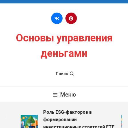
Перейти к содержимому
Основы управления
деньгами
Поиск
Меню
Роль ESG-факторов в
з
формировании
инвестиционных стратегий ETF