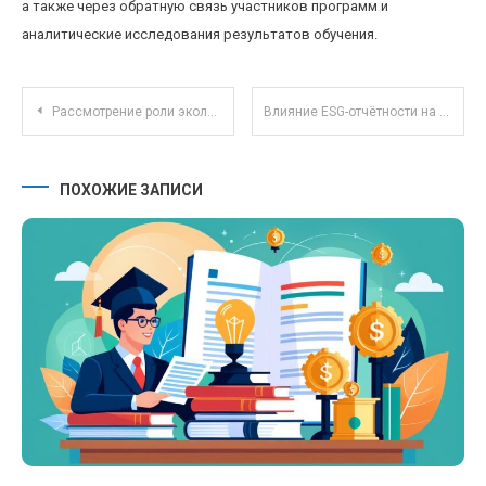
а также через обратную связь участников программ и
аналитические исследования результатов обучения.
Навигация по записям
Рассмотрение роли экологических и социально ответственных стратегий в ПИФах 2025 года
Влияние ESG-отчётности на рынок корпоративных облигаций: новые стандарты и возможности
ПОХОЖИЕ ЗАПИСИ