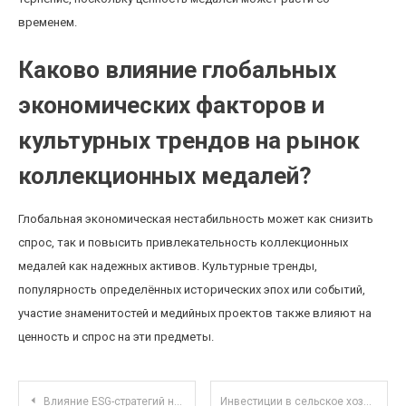
временем.
Каково влияние глобальных
экономических факторов и
культурных трендов на рынок
коллекционных медалей?
Глобальная экономическая нестабильность может как снизить
спрос, так и повысить привлекательность коллекционных
медалей как надежных активов. Культурные тренды,
популярность определённых исторических эпох или событий,
участие знаменитостей и медийных проектов также влияют на
ценность и спрос на эти предметы.
Навигация по записям
Влияние ESG-стратегий на доходность и устойчивость паевых инвестиционных фондов
Инвестиции в сельское хозяйство: современные технологии и реальный опыт фермеров