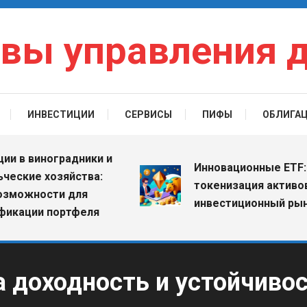
вы управления 
ИНВЕСТИЦИИ
СЕРВИСЫ
ПИФЫ
ОБЛИГА
 виноградники и
Инновационные ETF: как
ие хозяйства:
токенизация активов мен
жности для
инвестиционный рынок
ии портфеля
а доходность и устойчиво