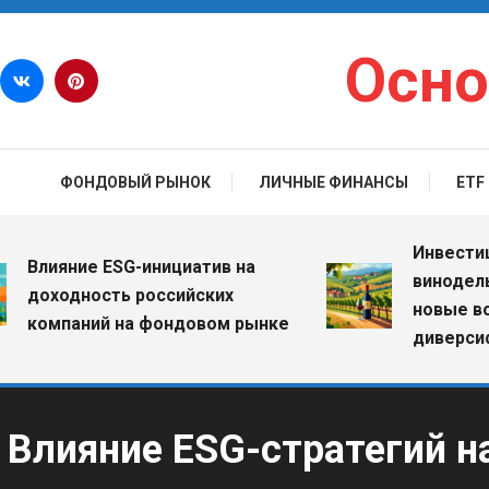
Перейти к содержимому
Осно
ФОНДОВЫЙ РЫНОК
ЛИЧНЫЕ ФИНАНСЫ
ETF
Инвестиции в
лияние ESG-инициатив на
винодельческ
оходность российских
новые возмо
омпаний на фондовом рынке
диверсификац
Влияние ESG-стратегий н