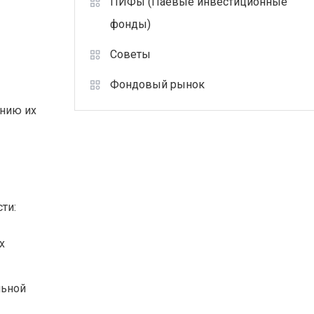
ПИФы (Паевые инвестиционные
фонды)
Советы
Фондовый рынок
ению их
ти:
х
льной