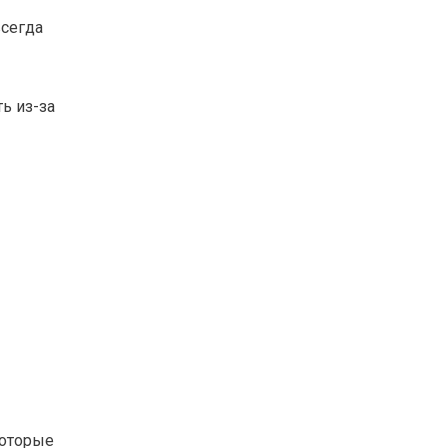
всегда
ь из-за
которые