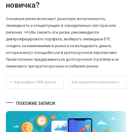
новичка?
Основные риски включают рыночную волатильность,
ликвидность и концентрацию в определенных секторах или
регионах. Чтобы снизить эти риски, рекомендуется
диверсифицировать портфель, выбирать ликвидные ETF,
следить за изменениями в рынке и не вкладывать деньги,
которые могут понадобиться в краткосрочной перспективе.
Также полезно придерживаться долгосрочной стратегии и не
паниковать при краткосрочных колебаниях рынка.
Навигация по записям
Как выбрать ПИФ для инвестирования с учетом налоговых льгот и государственных программ
Как изменятся налоговые обязательства для фрилансеров после введения цифровых кассиров в 2025 году
ПОХОЖИЕ ЗАПИСИ