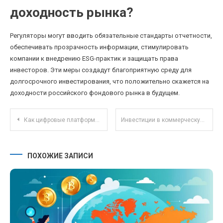
доходность рынка?
Регуляторы могут вводить обязательные стандарты отчетности,
обеспечивать прозрачность информации, стимулировать
компании к внедрению ESG-практик и защищать права
инвесторов. Эти меры создадут благоприятную среду для
долгосрочного инвестирования, что положительно скажется на
доходности российского фондового рынка в будущем.
Навигация по записям
Как цифровые платформы платят налоги: новые правила для онлайн-бизнеса в 2025 году
Инвестиции в коммерческую недвижимость: как выбрать объекты с высоким потенциалом доходности
ПОХОЖИЕ ЗАПИСИ