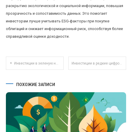
раскрытию экологической и социальной информации, повышая
прозрачность и сопоставимость данных. Это помогает
инвесторам лучше учитывать ESG-факторы при покупке
облигаций и снижает информационный риск, способствуя более
справедливой оценке доходности.
Навигация по записям
Инвестиции в зеленую недвижимость: будущее экологичных городов и выгодные проекты
Инвестиции в редкие цифровые артефакты и их влияние на рынок искусства
ПОХОЖИЕ ЗАПИСИ