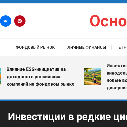
Перейти к содержимому
Осно
ФОНДОВЫЙ РЫНОК
ЛИЧНЫЕ ФИНАНСЫ
ETF
Инвестиции в
лияние ESG-инициатив на
винодельческ
оходность российских
новые возмо
омпаний на фондовом рынке
диверсифика
Инвестиции в редкие ци