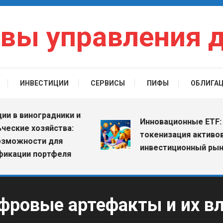
вы управления 
ИНВЕСТИЦИИ
СЕРВИСЫ
ПИФЫ
ОБЛИГА
 виноградники и
Инновационные ETF: как
ие хозяйства:
токенизация активов ме
жности для
инвестиционный рынок
ции портфеля
фровые артефакты и их вл