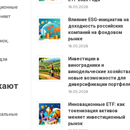
кционные
16.05.2026
еняет
Влияние ESG-инициатив на
доходность российских
компаний на фондовом
рынке
нок,
16.05.2026
Инвестиции в
 для
виноградники и
винодельческие хозяйства
новые возможности для
кают
диверсификации портфел
16.05.2026
Инновационные ETF: как
токенизация активов
икальные
меняет инвестиционный
е
рынок