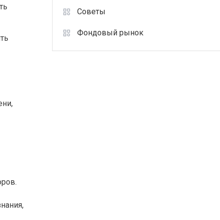
ть
Советы
Фондовый рынок
ть
ени,
оров.
нания,