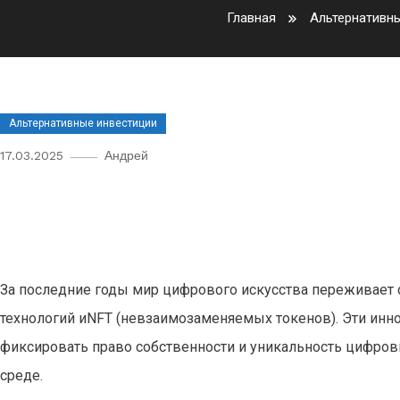
Главная
Альтернативн
Альтернативные инвестиции
17.03.2025
Андрей
Инвестиции в редкие цифровы
рынок искусства
За последние годы мир цифрового искусства переживает 
технологий иNFT (невзаимозаменяемых токенов). Эти ин
фиксировать право собственности и уникальность цифров
среде.