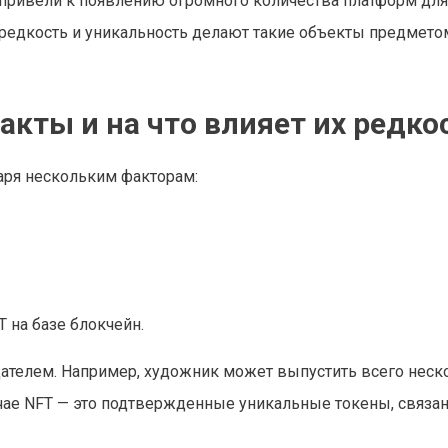
 привели к появлению огромного количества платформ для
о редкость и уникальность делают такие объекты предмето
кты и на что влияет их редко
ря нескольким факторам:
 на базе блокчейн.
ателем. Например, художник может выпустить всего неск
лучае NFT — это подтвержденные уникальные токены, связа