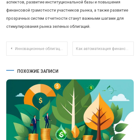
аспектов, развитие институциональной базы и повышения
финансовой грамотности участников рынка, а также развитие
прозрачных систем отчетности станут важными шагами для
стимулирования рынка зеленых облигаций.
Навигация по записям
Инновационные облигации зеленых проектов: как инвестировать в экологическое будущее
Как автоматизация финансовых решений помогает управлять бюджетом и избегать импульсных покупок
ПОХОЖИЕ ЗАПИСИ