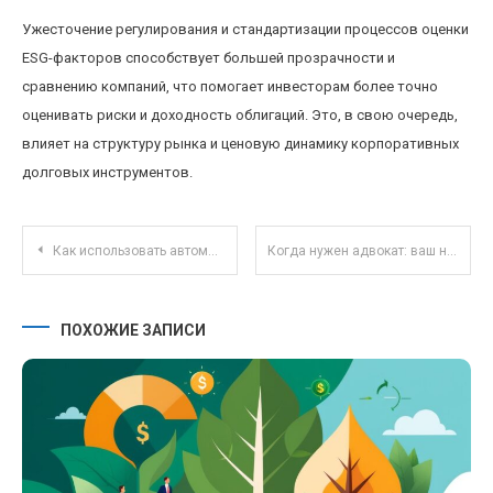
Ужесточение регулирования и стандартизации процессов оценки
ESG-факторов способствует большей прозрачности и
сравнению компаний, что помогает инвесторам более точно
оценивать риски и доходность облигаций. Это, в свою очередь,
влияет на структуру рынка и ценовую динамику корпоративных
долговых инструментов.
Навигация по записям
Как использовать автоматизированные стратегии инвестирования для формирования пассивного дохода
Когда нужен адвокат: ваш надежный щит в правовом поле
ПОХОЖИЕ ЗАПИСИ