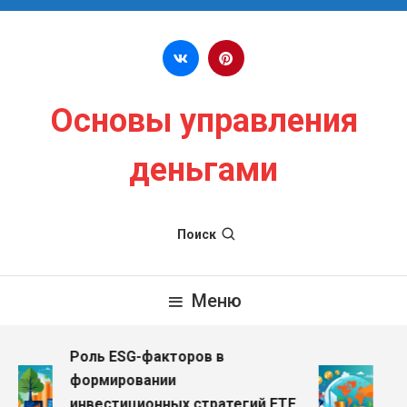
Перейти к содержимому
Основы управления
деньгами
Поиск
Меню
Роль ESG-факторов в
Вли
формировании
дох
инвестиционных стратегий ETF