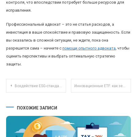
контроля, что впоследствии потребует больше ресурсов для
исправления.
Профессиональный адвокат – это не статья расходов, а
инвестиция в ваше спокойствие и правовую защищенность. Если
вы оказались в сложной ситуации, не ждите, пока она
разрешится сама – начните с
помощи опытного адвоката
, чтобы
оценить перспективы и выбрать оптимальную стратегию
защиты.
Навигация по записям
Воздействие ESG-стандартов на доходность корпоративных облигаций в 2025 году
Инновационные ETF: как зеленые фонды меняют инвестиционный ландшафт 2025 года
ПОХОЖИЕ ЗАПИСИ