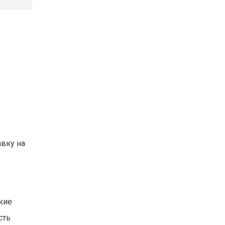
вку на
кие
сть