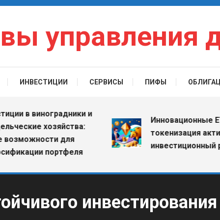
вы управления 
ИНВЕСТИЦИИ
СЕРВИСЫ
ПИФЫ
ОБЛИГА
 в виноградники и
Инновационные ETF: к
еские хозяйства:
токенизация активов 
можности для
инвестиционный рыно
кации портфеля
ойчивого инвестирования 