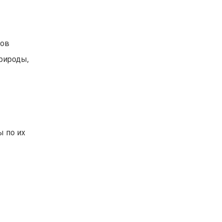
тов
рироды,
 по их