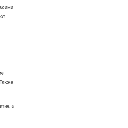
своими
уют
ие
 Также
тие, а