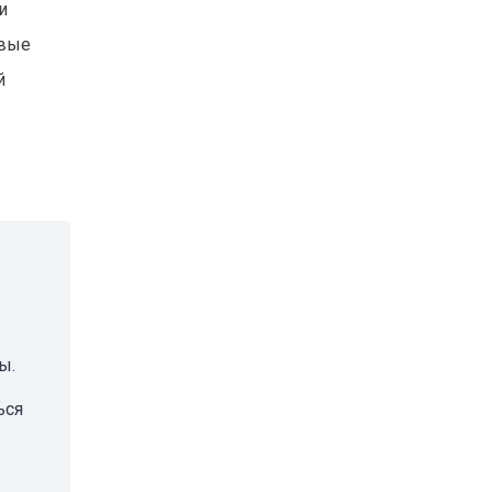
и
евые
й
ы.
ься