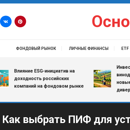
Перейти к содержимому
Осно
ФОНДОВЫЙ РЫНОК
ЛИЧНЫЕ ФИНАНСЫ
ETF
Инвестиции
Влияние ESG-инициатив на
винодельч
доходность российских
новые воз
компаний на фондовом рынке
диверсифи
Как выбрать ПИФ для уст