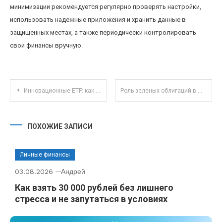
минимизации рекомендуется регулярно проверять настройки,
использовать надежные приложения и хранить данные в
защищенных местах, а также периодически контролировать
свои финансы вручную.
Навигация по записям
Инновационные ETF: как ESG-фонды меняют инвестиционное будущее и привлекают новых инвесторов
Роль зеленых облигаций в финансировании экологических проектов: реальные кейсы и тренды
ПОХОЖИЕ ЗАПИСИ
Личные финансы
03.08.2026
Андрей
Как взять 30 000 рублей без лишнего
стресса и не запутаться в условиях