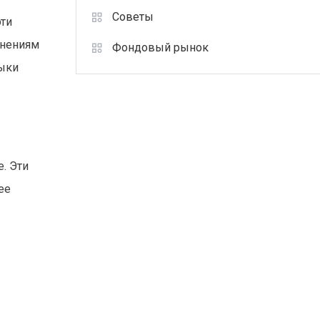
Советы
эти
енениям
Фондовый рынок
выки
. Эти
ее