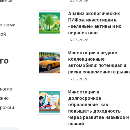
пается
16.05.2026
Анализ экологических
ПИФов: инвестиции в
остному
«зеленые» активы и их
перспективы
мой
16.05.2026
Инвестиции в редкие
го
коллекционные
автомобили: потенциал и
риски современного рынк
15.05.2026
Многие
Инвестиции в
долгосрочное
ожно
образование: как
урожай.
повышать доходность
.
через развитие навыков и
знаний