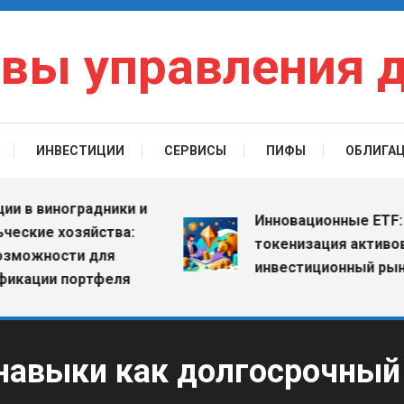
вы управления 
ИНВЕСТИЦИИ
СЕРВИСЫ
ПИФЫ
ОБЛИГА
 виноградники и
Инновационные ETF: как
ие хозяйства:
токенизация активов мен
жности для
инвестиционный рынок
ции портфеля
 навыки как долгосрочный