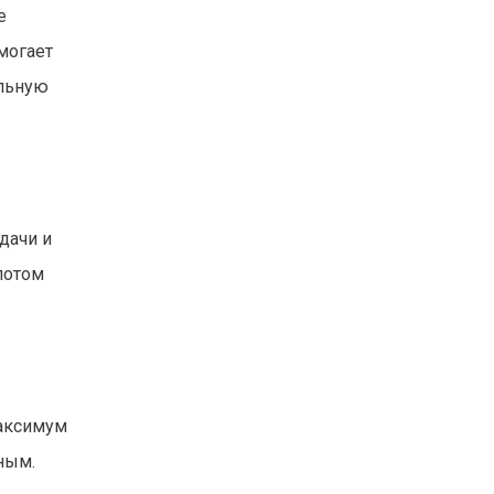
е
могает
альную
дачи и
потом
максимум
ным.