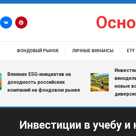
Перейти к содержимому
Осно
ФОНДОВЫЙ РЫНОК
ЛИЧНЫЕ ФИНАНСЫ
ETF
Инвестиции в
лияние ESG-инициатив на
винодельческ
оходность российских
новые возмо
омпаний на фондовом рынке
диверсифика
Инвестиции в учебу и