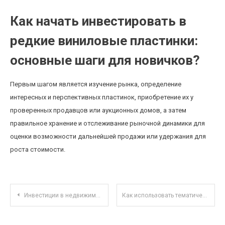
Как начать инвестировать в
редкие виниловые пластинки:
основные шаги для новичков?
Первым шагом является изучение рынка, определение
интересных и перспективных пластинок, приобретение их у
проверенных продавцов или аукционных домов, а затем
правильное хранение и отслеживание рыночной динамики для
оценки возможности дальнейшей продажи или удержания для
роста стоимости.
Навигация по записям
Инвестиции в недвижимость за рубежом: преимущества и риски для российских граждан
Как использовать тематические ETF для инвестирования в экологически прозрачный бизнес