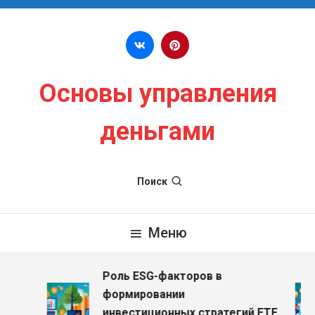
Перейти к содержимому
Основы управления
деньгами
Поиск
Меню
Роль ESG-факторов в
з
формировании
инвестиционных стратегий ETF